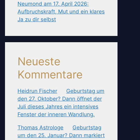
Neumond am 17. April 2026:
Aufbruchskraft, Mut und ein klares
Ja zu dir selbst
Neueste
Kommentare
Heidrun Fischer
zu
Geburtstag um
den 27. Oktober? Dann öffnet der
Juli dieses Jahres ein intensives
Fenster der inneren Wandlung.
Thomas Astrologe
zu
Geburtstag
um den 25. Januar? Dann markiert