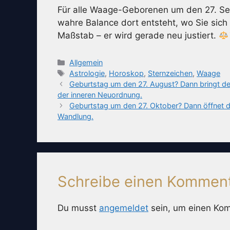
Für alle Waage-Geborenen um den 27. Sept
wahre Balance dort entsteht, wo Sie sich 
Maßstab – er wird gerade neu justiert.
Kategorien
Allgemein
Schlagwörter
Astrologie
,
Horoskop
,
Sternzeichen
,
Waage
Geburtstag um den 27. August? Dann bringt der J
der inneren Neuordnung.
Geburtstag um den 27. Oktober? Dann öffnet der
Wandlung.
Schreibe einen Kommen
Du musst
angemeldet
sein, um einen Ko