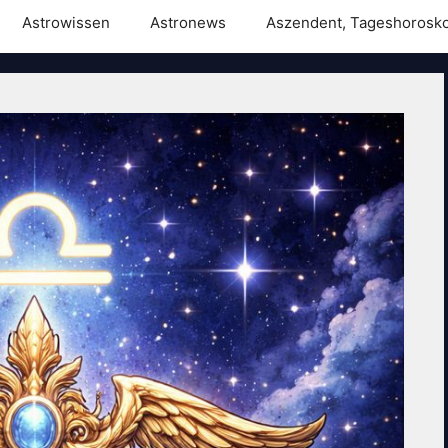
Astrowissen
Astronews
Aszendent, Tageshorosk